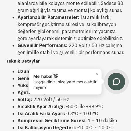
alanlarda bile kolayca monte edilebilir. Sadece 80
gram ağırlığıyla taşıma ve montaj kolaylığı sunar.
Ayarlanabilir Parametreler:
Isı aralık farkı,
kompresör geciktirme süresi ve ısı kalibrasyon
değerleri gibi önemli parametreleri ihtiyacınıza
göre ayarlayarak sisteminizi optimize edebilirsiniz.
Güvenilir Performans:
220 Volt / 50 Hz çalışma
gerilimi ile stabil ve güvenilir bir performans sunar.
Teknik Detaylar
Uzunluk:
9 cm
×
Merhaba! 👋
Genişlik:
7.5 cm
Hoşgeldiniz, size yardımcı olabilir
Yükseklik:
3 cm
miyim?
Ağırlık:
80 gr
Voltaj:
220 Volt / 50 Hz
Sıcaklık Ayar Aralığı:
-50°C ile +99.9°C
Isı Aralık Farkı Ayarı:
0.3°C ~ 10.0°C
Kompresör Geciktirme Süresi:
1 ~ 10 dakika
Isı Kalibrasyon Değerleri:
-10.0°C ~ 10.0°C