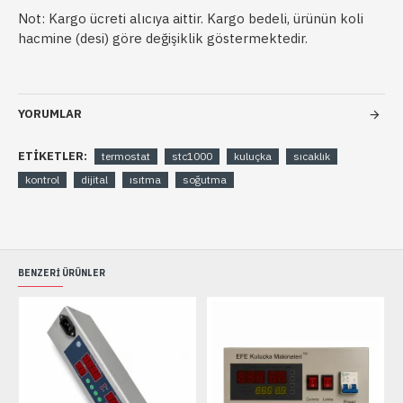
Not: Kargo ücreti alıcıya aittir. Kargo bedeli, ürünün koli
hacmine (desi) göre değişiklik göstermektedir.
YORUMLAR
ETIKETLER:
termostat
stc1000
kuluçka
sıcaklık
kontrol
dijital
ısıtma
soğutma
BENZERI ÜRÜNLER