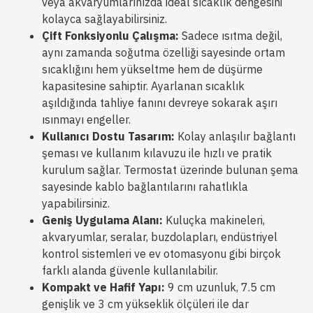
veya akvaryumlarınızda ideal sıcaklık dengesini
kolayca sağlayabilirsiniz.
Çift Fonksiyonlu Çalışma:
Sadece ısıtma değil,
aynı zamanda soğutma özelliği sayesinde ortam
sıcaklığını hem yükseltme hem de düşürme
kapasitesine sahiptir. Ayarlanan sıcaklık
aşıldığında tahliye fanını devreye sokarak aşırı
ısınmayı engeller.
Kullanıcı Dostu Tasarım:
Kolay anlaşılır bağlantı
şeması ve kullanım kılavuzu ile hızlı ve pratik
kurulum sağlar. Termostat üzerinde bulunan şema
sayesinde kablo bağlantılarını rahatlıkla
yapabilirsiniz.
Geniş Uygulama Alanı:
Kuluçka makineleri,
akvaryumlar, seralar, buzdolapları, endüstriyel
kontrol sistemleri ve ev otomasyonu gibi birçok
farklı alanda güvenle kullanılabilir.
Kompakt ve Hafif Yapı:
9 cm uzunluk, 7.5 cm
genişlik ve 3 cm yükseklik ölçüleri ile dar