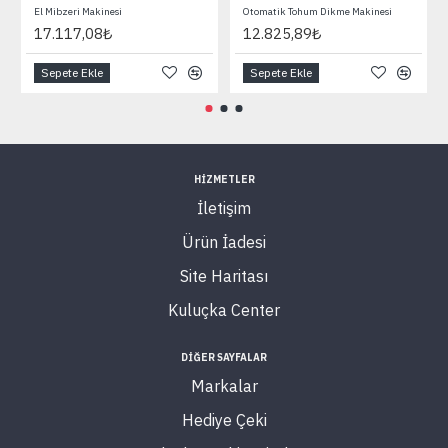
El Mibzeri Makinesi
Otomatik Tohum Dikme Makinesi
17.117,08₺
12.825,89₺
Sepete Ekle
Sepete Ekle
HİZMETLER
İletişim
Ürün İadesi
Site Haritası
Kuluçka Center
DİĞER SAYFALAR
Markalar
Hediye Çeki