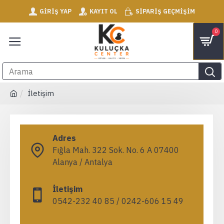
GIRIŞ YAP
KAYIT OL
SIPARIŞ GEÇMIŞIM
0
İletişim
Adres
Fığla Mah. 322 Sok. No. 6 A 07400
Alanya / Antalya
İletişim
0542-232 40 85 / 0242-606 15 49